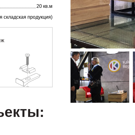
20 кв.м
я складская продукция)
еж
ъекты: