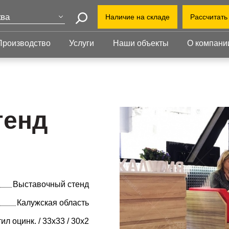
ва
Наличие на складе
Рассчитать
Поиск
Производство
Услуги
Наши объекты
О компани
+7(495
т-Петербург
еринбург
+7(80
Прессованный
Ступени
нь
настил
info@r
бинск
Прессованный настил
Ступени
Офис:
Прессованный настил с
Прессованные
тенд
ул. Бу
оград
противоскольжением
ступени
212
й Уренгой
Настил для стеллажей
Сварные ступени
ут
Завод
Грязезащитные
Ступени с
облас
ень
решетки
противоскольжением
Индус
ий Новгород
1-й В
Выставочный стенд
Калужская область
л оцинк. / 33х33 / 30х2