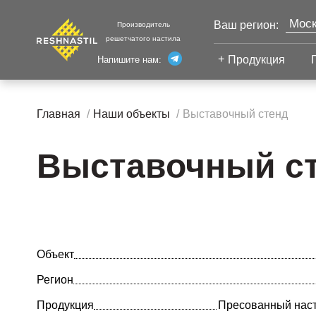
Моск
Ваш регион:
Производитель
решетчатого настила
Продукция
Напишите нам:
Санк
Екат
Сварной настил
Каза
Главная
Наши объекты
Выставочный стенд
Челя
Сварной настил
Уфа
Настил с
Выставочный с
Волг
противоскольжением
Новы
Настил для стеллажей
Сург
Настил для морских
Тюм
платформ
Нижн
Объект
Регион
Продукция
Пресованный насти