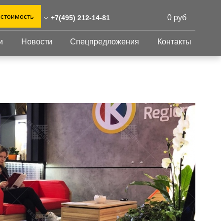
 стоимость
0 руб
+7(495) 212-14-81
и
Новости
Спецпредложения
Контакты
) 212-14-81
0)555-31-02
Перфорированный
Другое
лист
eshnastil.ru,zakaz@reshnastil.ru
Перфорированный
Крепеж
 БЦ "NEO GEO", г. Москва,
лист
GFK настил
тлерова 17, блок А, офис
Изделия из
Просечно-
перфорированных
профилированный
листов
 и склад: Калужская
настил
ть, район Боровский,
Металлоконструкция
триальный парк "Ворсино",
Готовая продукция
осточный проезд