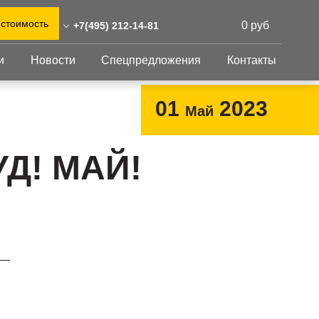
 стоимость
0 руб
+7(495) 212-14-81
и
Новости
Спецпредложения
Контакты
) 212-14-81
0)555-31-02
Перфорированный
Другое
01
2023
Май
лист
eshnastil.ru,zakaz@reshnastil.ru
Перфорированный
Крепеж
 БЦ "NEO GEO", г. Москва,
лист
GFK настил
УД! МАЙ!
тлерова 17, блок А, офис
Изделия из
Просечно-
перфорированных
профилированный
листов
 и склад: Калужская
настил
ть, район Боровский,
Металлоконструкция
триальный парк "Ворсино",
Готовая продукция
осточный проезд
 —