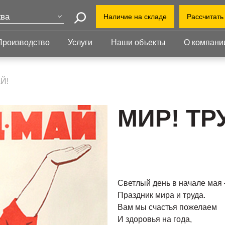
ва
Наличие на складе
Рассчитать
Поиск
Производство
Услуги
Наши объекты
О компани
+7(495
т-Петербург
еринбург
+7(80
Прессованный
Ступени
нь
настил
Й!
info@r
бинск
Прессованный настил
Ступени
Офис:
Прессованный настил с
Прессованные
МИР! ТР
ул. Бу
оград
противоскольжением
ступени
212
й Уренгой
Настил для стеллажей
Сварные ступени
ут
Завод
Грязезащитные
Ступени с
облас
ень
решетки
противоскольжением
Индус
ий Новгород
1-й В
Светлый день в начале мая
Праздник мира и труда.
Вам мы счастья пожелаем
И здоровья на года,