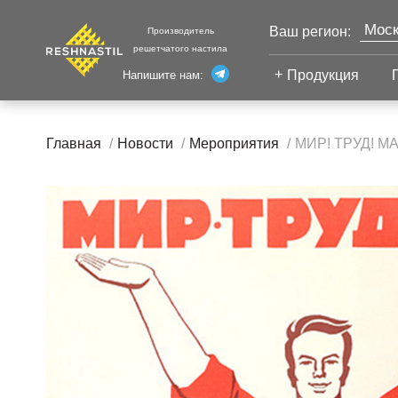
Моск
Ваш регион:
Производитель
решетчатого настила
Продукция
Напишите нам:
Санк
Екат
Сварной настил
Каза
Главная
Новости
Мероприятия
МИР! ТРУД! МА
Челя
Сварной настил
Уфа
Настил с
Волг
противоскольжением
Новы
Настил для стеллажей
Сург
Настил для морских
Тюм
платформ
Нижн