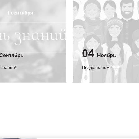
04
Сентябрь
Ноябрь
 знаний!
Поздравляем!