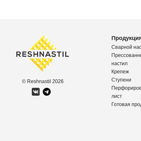
Продукци
Сварной на
Прессованн
настил
Крепеж
Ступени
© Reshnastil
2026
Перфориро
лист
Готовая про