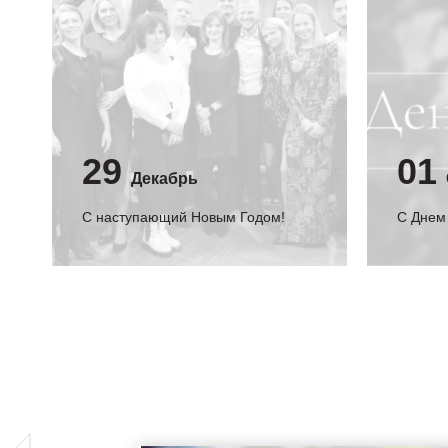
29
01
Декабрь
С наступающий Новым Годом!
C Днем