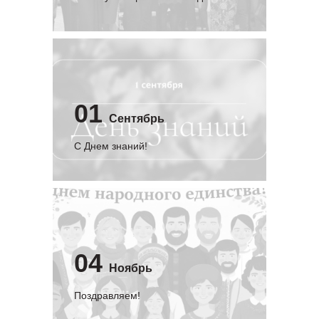
01
Сентябрь
C Днем знаний!
04
Ноябрь
Поздравляем!