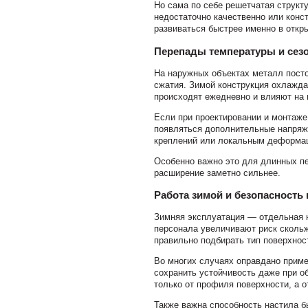
Но сама по себе решетчатая структ
недостаточно качественно или конст
развиваться быстрее именно в откр
Перепады температуры и сез
На наружных объектах металл посто
сжатия. Зимой конструкция охлажда
происходят ежедневно и влияют на 
Если при проектировании и монтаже
появляться дополнительные напряж
креплений или локальным деформа
Особенно важно это для длинных п
расширение заметно сильнее.
Работа зимой и безопасность
Зимняя эксплуатация — отдельная н
персонала увеличивают риск сколь
правильно подбирать тип поверхнос
Во многих случаях оправдано приме
сохранить устойчивость даже при о
только от профиля поверхности, а о
Также важна способность настила б