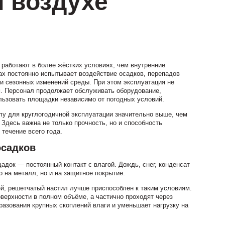
 воздухе
аботают в более жёстких условиях, чем внутренние
ах постоянно испытывает воздействие осадков, перепадов
и сезонных изменений среды. При этом эксплуатация не
м. Персонал продолжает обслуживать оборудование,
льзовать площадки независимо от погодных условий.
лу для круглогодичной эксплуатации значительно выше, чем
 Здесь важна не только прочность, но и способность
 течение всего года.
осадков
адок — постоянный контакт с влагой. Дождь, снег, конденсат
о на металл, но и на защитное покрытие.
й, решетчатый настил лучше приспособлен к таким условиям.
оверхности в полном объёме, а частично проходят через
разования крупных скоплений влаги и уменьшает нагрузку на