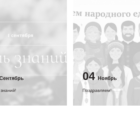
04
Сентябрь
Ноябрь
 знаний!
Поздравляем!