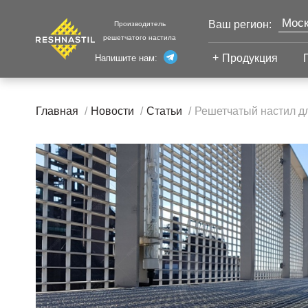
Моск
Ваш регион:
Производитель
решетчатого настила
Продукция
Напишите нам:
Санк
Екат
Сварной настил
Каза
Главная
Новости
Статьи
Решетчатый настил дл
Челя
Сварной настил
Уфа
Настил с
Волг
противоскольжением
Новы
Настил для стеллажей
Сург
Настил для морских
Тюм
платформ
Нижн