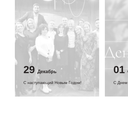
29
01
Декабрь
С наступающий Новым Годом!
C Днем