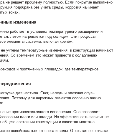
ура не решает проблему полностью. Если покрытие выполнено
рукция подобрана без учёта среды, коррозия начинает
ытых зонах.
онные изменения
янно работает в условиях температурного расширения и
ется, летом нагревается под солнцем. Эти процессы
все элементы системы, включая крепёж.
 не учтены температурные изменения, в конструкции начинают
ения. Со временем это может привести к ослаблению
циям.
ереходов и протяжённых площадок, где температурное
 передвижения
агрузка для настила. Снег, наледь и влажная обувь
жения. Поэтому для наружных объектов особенно важно
ти.
нение противоскользящего исполнения. Оно позволяет
бразовании влаги или наледи. Но эффективность зависит не
т общего состояния конструкции и качества монтажа.
ыстро освобождаться от снега и воды. Открытая решетчатая