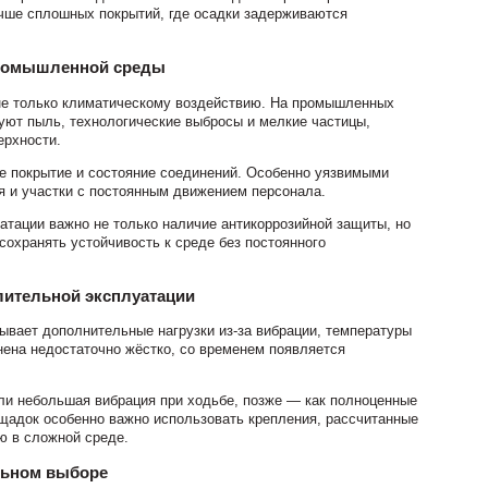
учше сплошных покрытий, где осадки задерживаются
промышленной среды
е только климатическому воздействию. На промышленных
вуют пыль, технологические выбросы и мелкие частицы,
ерхности.
е покрытие и состояние соединений. Особенно уязвимыми
я и участки с постоянным движением персонала.
атации важно не только наличие антикоррозийной защиты, но
сохранять устойчивость к среде без постоянного
лительной эксплуатации
ывает дополнительные нагрузки из-за вибрации, температуры
ена недостаточно жёстко, со временем появляется
ли небольшая вибрация при ходьбе, позже — как полноценные
адок особенно важно использовать крепления, рассчитанные
ю в сложной среде.
льном выборе