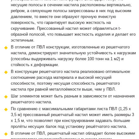
несущие полосы в сечении настила расположены вертикально,
ребром, а связующие полосы запрессованы в них под высоким
давлением, то вместе они образуют прочную ячеистую
поверхность, что гарантирует высокую жесткость на
скручивание. Прессованный настил может обрамляться t-
образной полосой, что повышает жесткость изделия и делает его
эстетичным.
В отличие от ПВЛ конструкции, изготовленные из решетчатого
настила, демонстрируют значительную устойчивость к нагрузкам
(способны выдерживать нагрузку более 100 тонн на 1 м2) и
стойкость к деформации.
В конструкции решетчатого настила реализовано оптимальное
соотношение расхода материала и высокой несущей
способности, поэтому несущая способность решетчатого
настила при равной металлоёмкости выше, чем у ПВЛ.
Шаг элементов может быть разным в зависимости от назначения
решетчатого настила.
По сравнению с максимальными габаритами листа ПВЛ (1,25 х
3,5 м) прессованный решетчатый настил может иметь размеры 3
х 1,5 м, что позволяет при конструировании задавать большие
пролёты несущих балок под установку решётчатого настила.
В отличие от ПВЛ, решетчатый настил обладает более высокими