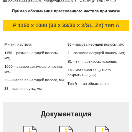
на основании данных, представленных в
ТАБЛИЦЕ НАГРУЗОК
.
Пример обозначения прессованного настила при заказе
P 1150 x 1000 (33 x 33/30 x 2/S1, Zn) тип А
P
– тип настила;
30
– высота несущей полосы, мм;
1150
– размер несущей полосы,
2
– толщина несущей полосы, мм;
мм;
S1
– тип противоскольжения;
1000
– размер связующего прутка,
Zn
– материал защитного
мм;
покрытия – цинк;
33
– шаг по по несущей полосе, мм;
Тип А
– тип обрамления.
33
– шаг по прутку, мм;
Документация