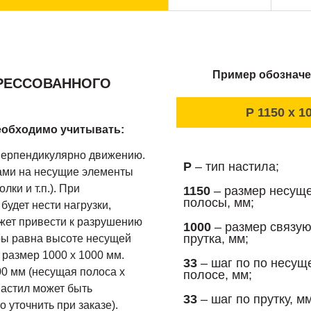
Пример обозначе
ПРЕССОВАННОГО
P 1150 x 10
еобходимо учитывать:
перпендикулярно движению.
P
– тип настила;
ами на несущие элементы
лки и т.п.). При
1150
– размер несущ
полосы, мм;
удет нести нагрузки,
ожет привести к разрушению
1000
– размер связу
прутка, мм;
ры равна высоте несущей
 размер 1000 х 1000 мм.
33
– шаг по по несущ
0 мм (несущая полоса х
полосе, мм;
настил может быть
33
– шаг по прутку, мм
 уточнить при заказе).