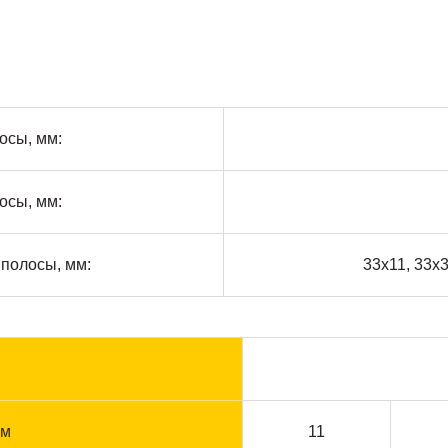
осы, мм:
осы, мм:
полосы, мм:
33х11, 33х3
м
мм
11