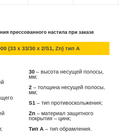
ния прессованного настила при заказе
00 (33 x 33/30 x 2/S1, Zn) тип А
30
– высота несущей полосы,
мм;
ей
2
– толщина несущей полосы,
мм;
ющего
S1
– тип противоскольжения;
ей
Zn
– материал защитного
покрытия – цинк;
;
Тип А
– тип обрамления.