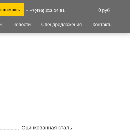
 стоимость
0 руб
+7(495) 212-14-81
и
Новости
Спецпредложения
Контакты
) 212-14-81
0)555-31-02
Перфорированный
Другое
лист
eshnastil.ru,zakaz@reshnastil.ru
Перфорированный
Крепеж
 БЦ "NEO GEO", г. Москва,
лист
GFK настил
тлерова 17, блок А, офис
Изделия из
Просечно-
перфорированных
профилированный
листов
 и склад: Калужская
настил
ть, район Боровский,
Металлоконструкция
триальный парк "Ворсино",
Готовая продукция
осточный проезд
Оцинкованная сталь