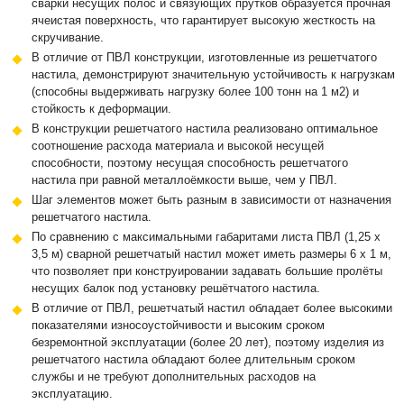
сварки несущих полос и связующих прутков образуется прочная
ячеистая поверхность, что гарантирует высокую жесткость на
скручивание.
В отличие от ПВЛ конструкции, изготовленные из решетчатого
настила, демонстрируют значительную устойчивость к нагрузкам
(способны выдерживать нагрузку более 100 тонн на 1 м2) и
стойкость к деформации.
В конструкции решетчатого настила реализовано оптимальное
соотношение расхода материала и высокой несущей
способности, поэтому несущая способность решетчатого
настила при равной металлоёмкости выше, чем у ПВЛ.
Шаг элементов может быть разным в зависимости от назначения
решетчатого настила.
По сравнению с максимальными габаритами листа ПВЛ (1,25 х
3,5 м) сварной решетчатый настил может иметь размеры 6 х 1 м,
что позволяет при конструировании задавать большие пролёты
несущих балок под установку решётчатого настила.
В отличие от ПВЛ, решетчатый настил обладает более высокими
показателями износоустойчивости и высоким сроком
безремонтной эксплуатации (более 20 лет), поэтому изделия из
решетчатого настила обладают более длительным сроком
службы и не требуют дополнительных расходов на
эксплуатацию.