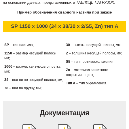
на основании данных, представленных в
ТАБЛИЦЕ НАГРУЗОК
.
Пример обозначения сварного настила при заказе
SP 1150 x 1000 (34 x 38/30 x 2/S5, Zn) тип А
SP
– тип настила;
30
– высота несущей полосы, мм;
1150
– размер несущей полосы,
2
– толщина несущей полосы, мм;
мм;
S5
– тип противоскольжения;
1000
– размер связующего прутка,
Zn
– материал защитного
мм;
покрытия – цинк;
34
– шаг по по несущей полосе, мм;
Тип А
– тип обрамления.
38
– шаг по прутку, мм;
Документация