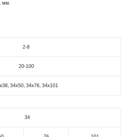
1 мм.
2-8
20-100
х38, 34х50, 34х76, 34х101
34
50
76
101