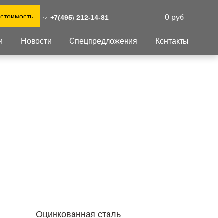
 стоимость
0 руб
+7(495) 212-14-81
и
Новости
Спецпредложения
Контакты
) 212-14-81
0)555-31-02
Перфорированный
Другое
лист
eshnastil.ru,zakaz@reshnastil.ru
Перфорированный
Крепеж
 БЦ "NEO GEO", г. Москва,
лист
GFK настил
тлерова 17, блок А, офис
Изделия из
Просечно-
перфорированных
профилированный
листов
 и склад: Калужская
настил
ть, район Боровский,
Металлоконструкция
триальный парк "Ворсино",
Готовая продукция
осточный проезд
Оцинкованная сталь