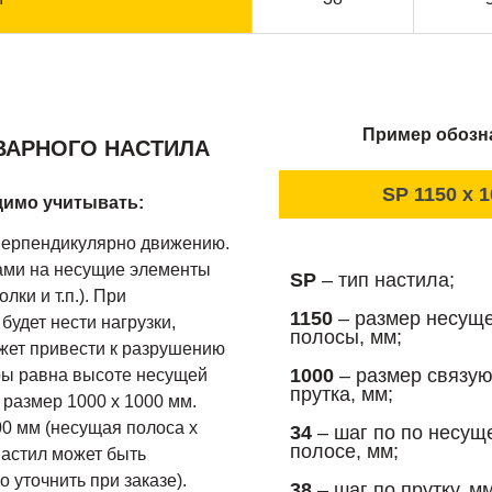
Пример обозна
ВАРНОГО НАСТИЛА
SP 1150 x 1
димо учитывать:
перпендикулярно движению.
ами на несущие элементы
SP
– тип настила;
лки и т.п.). При
1150
– размер несущ
удет нести нагрузки,
полосы, мм;
ожет привести к разрушению
1000
– размер связу
ры равна высоте несущей
прутка, мм;
 размер 1000 х 1000 мм.
0 мм (несущая полоса х
34
– шаг по по несущ
полосе, мм;
настил может быть
 уточнить при заказе).
38
– шаг по прутку, мм