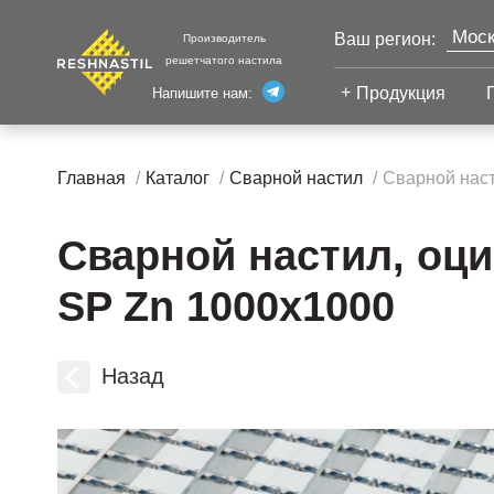
Моск
Ваш регион:
Производитель
решетчатого настила
Продукция
Напишите нам:
Санк
Екат
Сварной настил
Каза
Главная
Каталог
Сварной настил
Сварной наст
Челя
Сварной настил
Уфа
Настил с
Сварной настил, оци
Волг
противоскольжением
Новы
Настил для стеллажей
SP Zn 1000х1000
Сург
Настил для морских
Тюм
платформ
Нижн
Назад