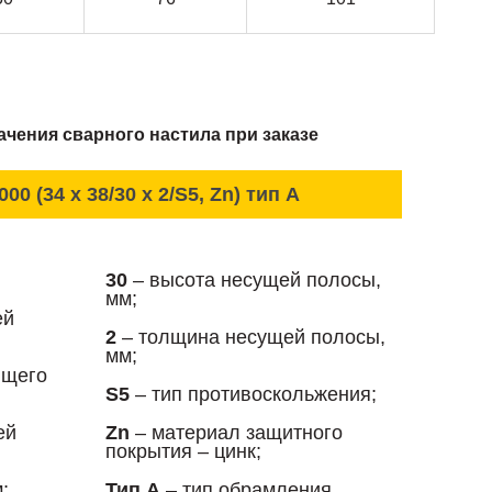
чения сварного настила при заказе
000 (34 x 38/30 x 2/S5, Zn) тип А
30
– высота несущей полосы,
мм;
ей
2
– толщина несущей полосы,
мм;
ющего
S5
– тип противоскольжения;
ей
Zn
– материал защитного
покрытия – цинк;
;
Тип А
– тип обрамления.