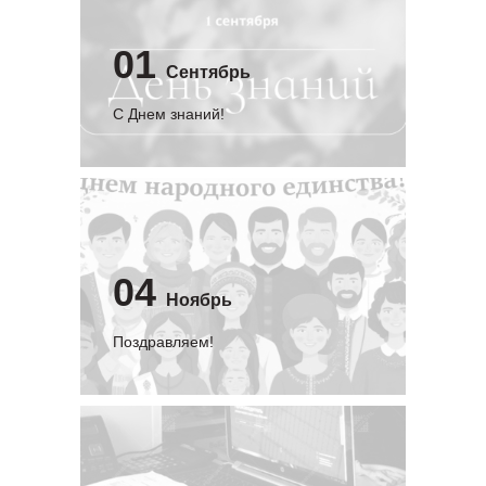
01
Сентябрь
C Днем знаний!
04
Ноябрь
Поздравляем!