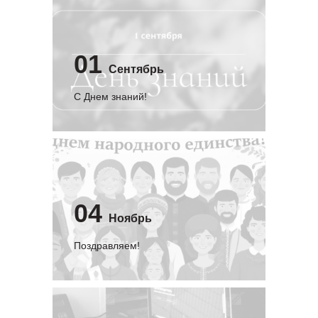
01
Сентябрь
C Днем знаний!
04
Ноябрь
Поздравляем!