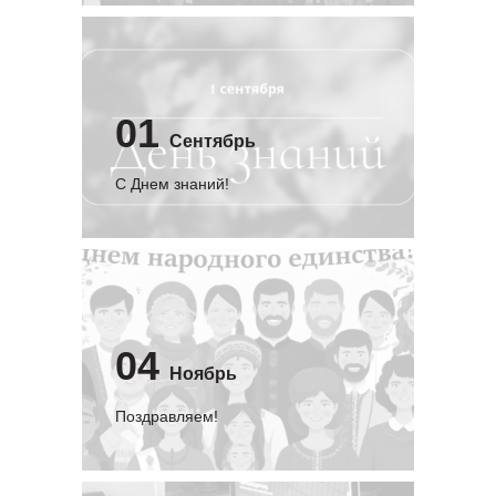
01
Сентябрь
C Днем знаний!
04
Ноябрь
Поздравляем!