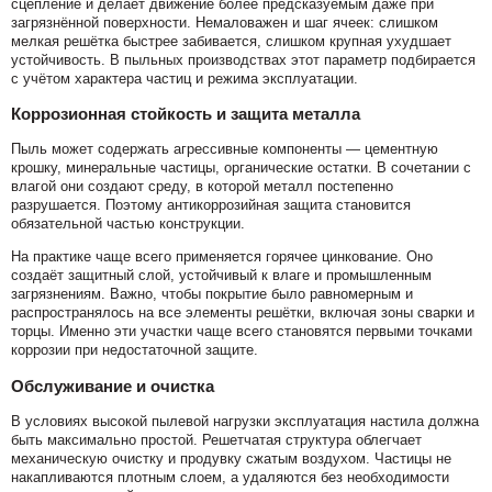
сцепление и делает движение более предсказуемым даже при
загрязнённой поверхности. Немаловажен и шаг ячеек: слишком
мелкая решётка быстрее забивается, слишком крупная ухудшает
устойчивость. В пыльных производствах этот параметр подбирается
с учётом характера частиц и режима эксплуатации.
Коррозионная стойкость и защита металла
Пыль может содержать агрессивные компоненты — цементную
крошку, минеральные частицы, органические остатки. В сочетании с
влагой они создают среду, в которой металл постепенно
разрушается. Поэтому антикоррозийная защита становится
обязательной частью конструкции.
На практике чаще всего применяется горячее цинкование. Оно
создаёт защитный слой, устойчивый к влаге и промышленным
загрязнениям. Важно, чтобы покрытие было равномерным и
распространялось на все элементы решётки, включая зоны сварки и
торцы. Именно эти участки чаще всего становятся первыми точками
коррозии при недостаточной защите.
Обслуживание и очистка
В условиях высокой пылевой нагрузки эксплуатация настила должна
быть максимально простой. Решетчатая структура облегчает
механическую очистку и продувку сжатым воздухом. Частицы не
накапливаются плотным слоем, а удаляются без необходимости