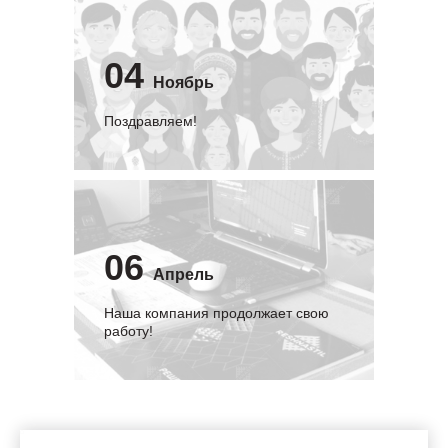
04
Ноябрь
Поздравляем!
06
Апрель
Наша компания продолжает свою
работу!