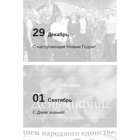
29
Декабрь
С наступающий Новым Годом!
01
Сентябрь
C Днем знаний!