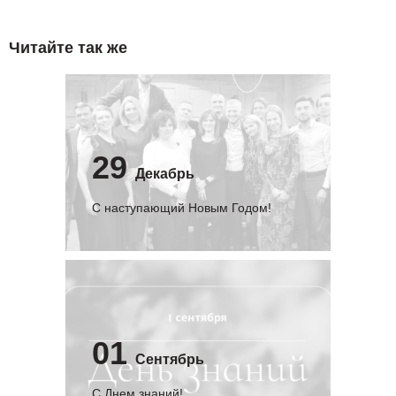
Читайте так же
29
Декабрь
С наступающий Новым Годом!
01
Сентябрь
C Днем знаний!