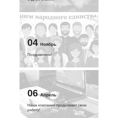
04
Ноябрь
Поздравляем!
06
Апрель
Наша компания продолжает свою
работу!