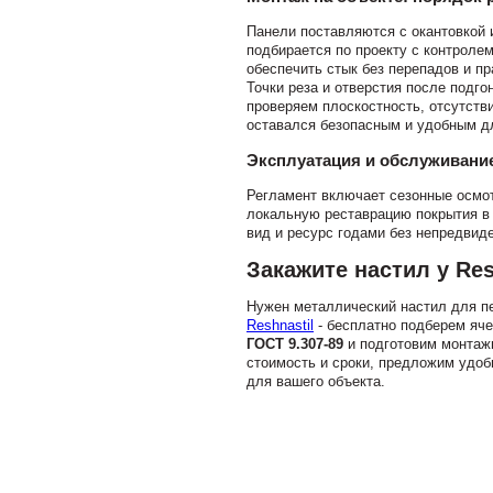
Панели поставляются с окантовкой 
подбирается по проекту с контроле
обеспечить стык без перепадов и п
Точки реза и отверстия после под
проверяем плоскостность, отсутстви
оставался безопасным и удобным д
Эксплуатация и обслуживани
Регламент включает сезонные осмот
локальную реставрацию покрытия в 
вид и ресурс годами без непредвид
Закажите настил у Res
Нужен металлический настил для пе
Reshnastil
- бесплатно подберем яче
ГОСТ 9.307-89
и подготовим монтажн
стоимость и сроки, предложим удоб
для вашего объекта.