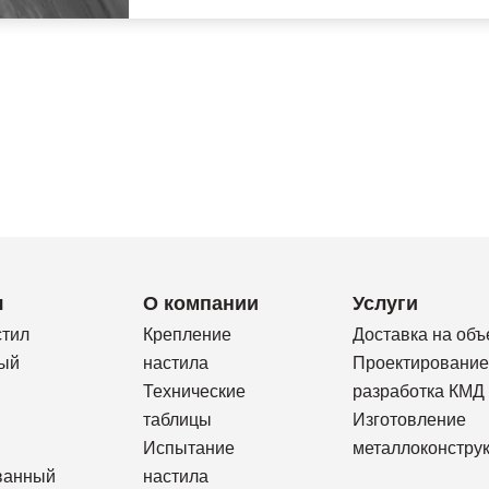
я
О компании
Услуги
стил
Крепление
Доставка на объ
ый
настила
Проектирование
Технические
разработка КМД
таблицы
Изготовление
Испытание
металлоконстру
ванный
настила