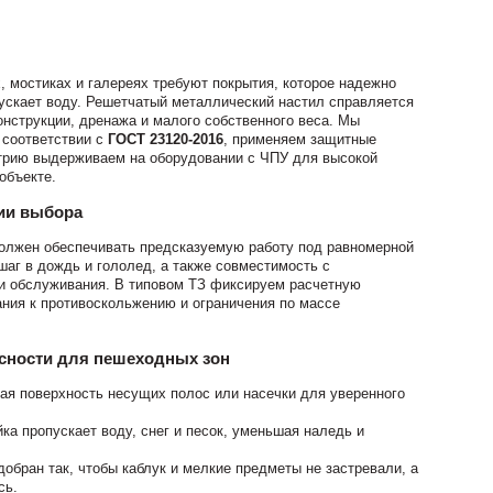
 мостиках и галереях требуют покрытия, которое надежно
опускает воду. Решетчатый металлический настил справляется
онструкции, дренажа и малого собственного веса. Мы
 соответствии с
ГОСТ 23120-2016
, применяем защитные
етрию выдерживаем на оборудовании с ЧПУ для высокой
объекте.
рии выбора
олжен обеспечивать предсказуемую работу под равномерной
шаг в дождь и гололед, а также совместимость с
и обслуживания. В типовом ТЗ фиксируем расчетную
вания к противоскольжению и ограничения по массе
сности для пешеходных зон
тая поверхность несущих полос или насечки для уверенного
йка пропускает воду, снег и песок, уменьшая наледь и
добран так, чтобы каблук и мелкие предметы не застревали, а
сь.