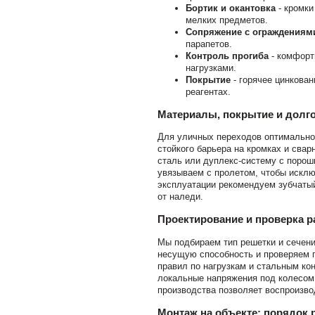
Бортик и окантовка
- кромки
мелких предметов.
Сопряжение с ограждениям
парапетов.
Контроль прогиба
- комфорт
нагрузками.
Покрытие
- горячее цинкован
реагентах.
Материалы, покрытие и долг
Для уличных переходов оптимально
стойкого барьера на кромках и св
сталь или дуплекс-систему с порош
увязываем с пролетом, чтобы исклю
эксплуатации рекомендуем зубчаты
от наледи.
Проектирование и проверка р
Мы подбираем тип решетки и сечени
несущую способность и проверяем 
правил по нагрузкам и стальным ко
локальные напряжения под колесом 
производства позволяет воспроизво
Монтаж на объекте: порядок 