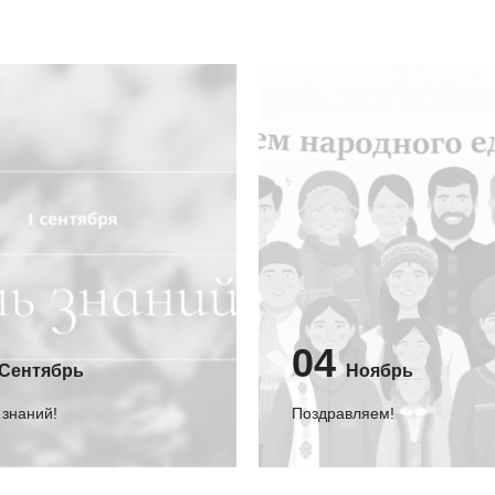
04
Сентябрь
Ноябрь
 знаний!
Поздравляем!