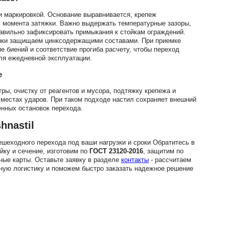
и маркировкой. Основание выравнивается, крепеж
м момента затяжки. Важно выдержать температурные зазоры,
равильно зафиксировать примыкания к стойкам ограждений.
гонки защищаем цинксодержащими составами. При приемке
е биений и соответствие прогиба расчету, чтобы переход
ля ежедневной эксплуатации.
е
ры, очистку от реагентов и мусора, подтяжку крепежа и
местах ударов. При таком подходе настил сохраняет внешний
енных остановок перехода.
hnastil
шеходного перехода под ваши нагрузки и сроки Обратитесь в
йку и сечение, изготовим по
ГОСТ 23120-2016
, защитим по
ые карты. Оставьте заявку в разделе
контакты
- рассчитаем
ную логистику и поможем быстро заказать надежное решение