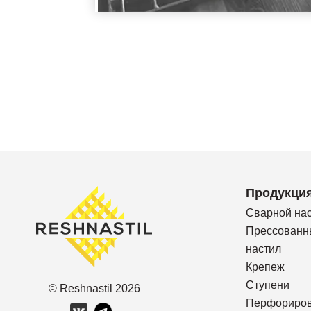
Продукци
Сварной на
Прессованн
настил
Крепеж
Ступени
© Reshnastil
2026
Перфориро