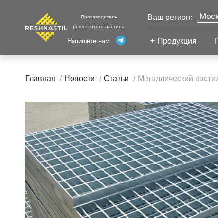
Моск
Ваш регион:
Производитель
решетчатого настила
Продукция
Напишите нам:
Санк
Екат
Сварной настил
Каза
Главная
Новости
Статьи
Металлический насти
Челя
Сварной настил
Уфа
Настил с
Волг
противоскольжением
Новы
Настил для стеллажей
Сург
Настил для морских
Тюм
платформ
Нижн