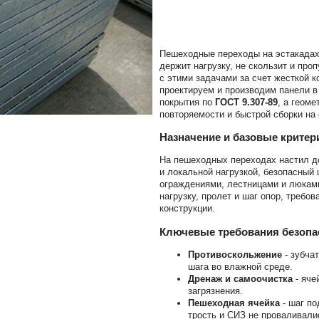
Пешеходные переходы на эстакадах,
держит нагрузку, не скользит и пр
с этими задачами за счет жесткой к
проектируем и производим панели в
покрытия по
ГОСТ 9.307-89
, а геом
повторяемости и быстрой сборки на 
Назначение и базовые крите
На пешеходных переходах настил д
и локальной нагрузкой, безопасный 
ограждениями, лестницами и люкам
нагрузку, пролет и шаг опор, требо
конструкции.
Ключевые требования безопа
Противоскольжение
- зубча
шага во влажной среде.
Дренаж и самоочистка
- яче
загрязнения.
Пешеходная ячейка
- шаг по
трость и СИЗ не проваливали