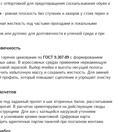
 с отбортовкой для предотвращения соскальзывания обуви и
и
- ровная плоскость без ступенек и зазоров у стоек перил и
ная жесткость под частыми проходами и локальными
ие или дуплекс для долговечности в уличной среде и при
овечность
 горячее цинкование по
ГОСТ 9.307-89
с формированием
арных швах. В агрессивных средах применяем нержавеющую
ковой окраской. Выбор ячейки и высоты несущей полосы
чить избыточную массу и сохранить жесткость. Для зимней
й профиль, который повышает сцепление и упрощает очистку
асчетов
е под заданный пролет и шаг вторичных балок, рассчитываем
прогиб. В расчетах ориентируемся на действующие своды
нструкциям. Для зон с катящейся нагрузкой уточняем
и усиливаем кромки окантовкой. Цифровая карта
дить идентичные партии панелей при поэтапном монтаже.
работ