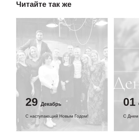
Читайте так же
29
01
Декабрь
С наступающий Новым Годом!
C Днем