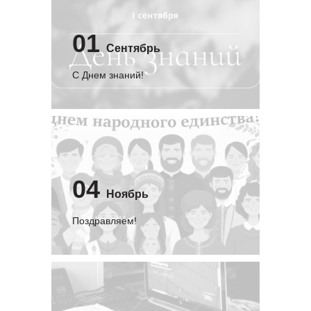
01
Сентябрь
C Днем знаний!
04
Ноябрь
Поздравляем!