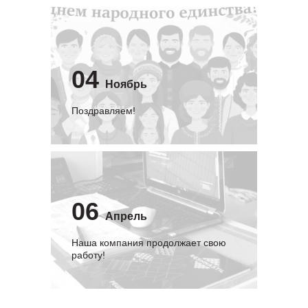
04
Ноябрь
Поздравляем!
06
Апрель
Наша компания продолжает свою
работу!