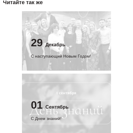
Читайте так же
29
Декабрь
С наступающий Новым Годом!
01
Сентябрь
C Днем знаний!