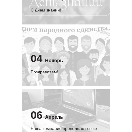
C Днем знаний!
04
Ноябрь
Поздравляем!
06
Апрель
Наша компания продолжает свою