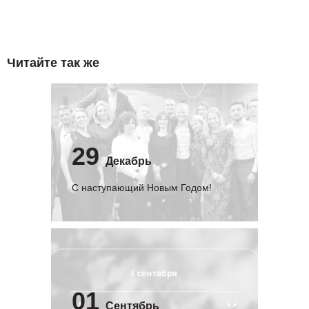
Читайте так же
29
Декабрь
С наступающий Новым Годом!
01
Сентябрь