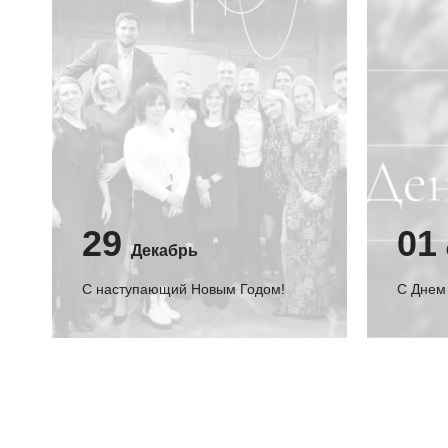
29
01
Декабрь
С наступающий Новым Годом!
C Днем