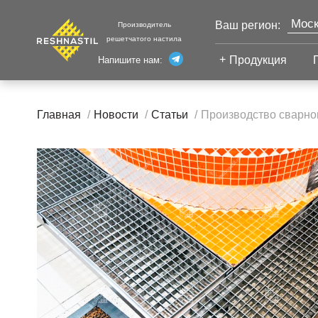
Моск
Ваш регион:
Производитель
решетчатого настила
Продукция
Напишите нам:
Санк
Екат
Сварной настил
Каза
Главная
Новости
Статьи
Производство сварног
Челя
Сварной настил
Уфа
Настил с
Волг
противоскольжением
Новы
Настил для стеллажей
Сург
Настил для морских
Тюм
платформ
Нижн