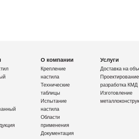
я
О компании
Услуги
стил
Крепление
Доставка на объ
ый
настила
Проектирование
Технические
разработка КМД
таблицы
Изготовление
Испытание
металлоконстру
ванный
настила
Области
дукция
применения
Документация