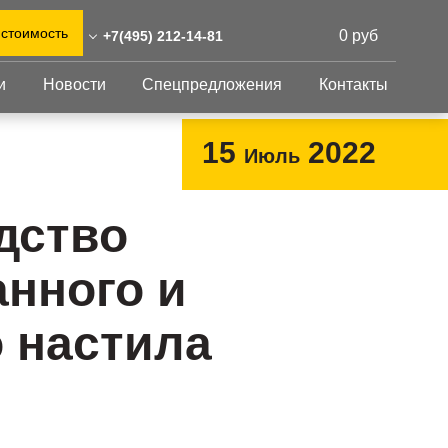
 стоимость
0 руб
+7(495) 212-14-81
и
Новости
Спецпредложения
Контакты
) 212-14-81
0)555-31-02
Перфорированный
Другое
15
2022
Июль
лист
eshnastil.ru,zakaz@reshnastil.ru
Перфорированный
Крепеж
 БЦ "NEO GEO", г. Москва,
лист
GFK настил
дство
тлерова 17, блок А, офис
Изделия из
Просечно-
перфорированных
профилированный
нного и
листов
 и склад: Калужская
настил
ть, район Боровский,
Металлоконструкция
триальный парк "Ворсино",
 настила
Готовая продукция
осточный проезд