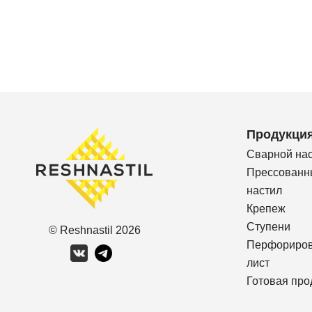
Продукци
Сварной на
Прессованн
настил
Крепеж
Ступени
© Reshnastil
2026
Перфориро
лист
Готовая про