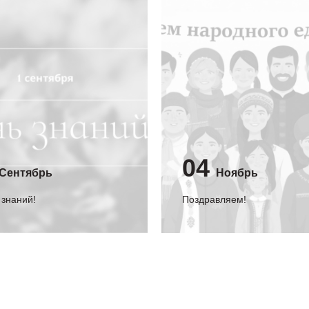
04
Сентябрь
Ноябрь
 знаний!
Поздравляем!