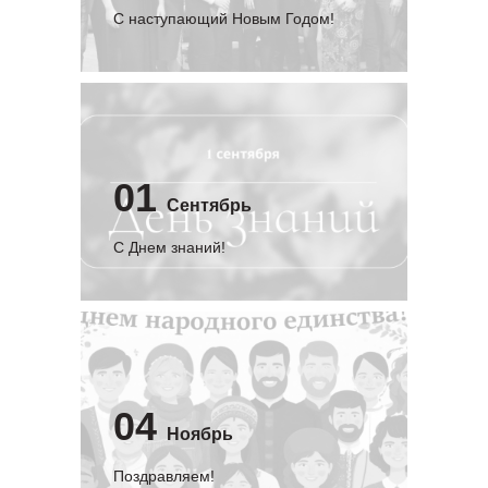
С наступающий Новым Годом!
01
Сентябрь
C Днем знаний!
04
Ноябрь
Поздравляем!